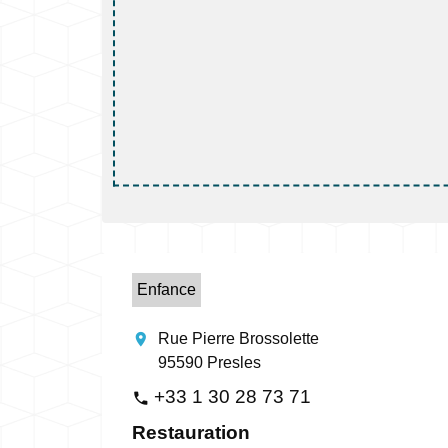
Enfance
location_on
Rue Pierre Brossolette
95590 Presles
+33 1 30 28 73 71
phone
Restauration