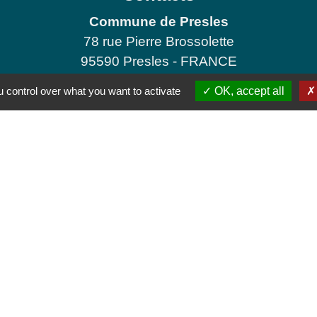
Commune de Presles
78 rue Pierre Brossolette
95590 Presles - FRANCE
+33 1 30 28 73 73
 control over what you want to activate
OK, accept all
Contact par formulaire
Jumela
THALEISCHWE
tique de confidentialité
-
Accessibilité
-
Plan du site