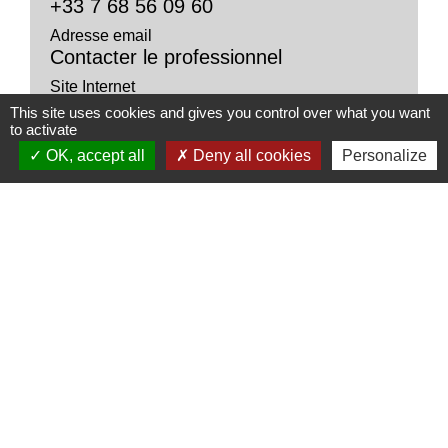
+33 7 68 56 09 60
Adresse email
Contacter le professionnel
Site Internet
www.naturOfildesages.com
This site uses cookies and gives you control over what you want
to activate
Réseaux sociaux
OK, accept all
Deny all cookies
Personalize
Contribution
En créant votre compte contributeur, intervenez
sur les informations de votre association ou de
votre entreprise, communiquez vos évènements
sur l'agenda.
file_download
Créer son compte contributeur.pdf (PDF -
1.92Mo)