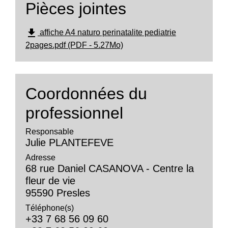
Pièces jointes
file_download
affiche A4 naturo perinatalite pediatrie
2pages.pdf (PDF - 5.27Mo)
Coordonnées du
professionnel
Responsable
Julie PLANTEFEVE
Adresse
68 rue Daniel CASANOVA - Centre la
fleur de vie
95590 Presles
Téléphone(s)
+33 7 68 56 09 60