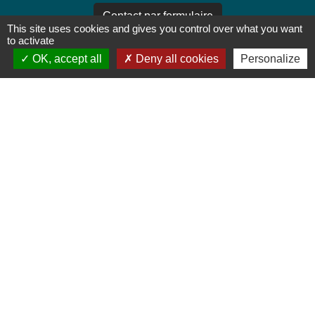
Contact par formulaire
This site uses cookies and gives you control over what you want
to activate
OK, accept all
Deny all cookies
Personalize
Jumelages
THALEISCHWEILER-FRÖSCHEN
Mentions légales
-
Politique de confidentialité
-
Accessibilité
-
Plan du site
-
Gestion des cookies
Site créé en partenariat avec Réseau des Communes