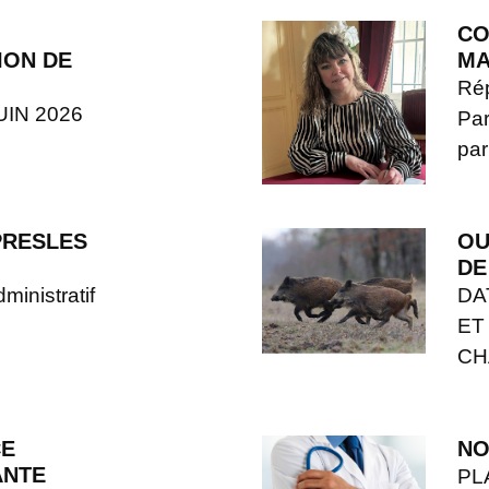
CO
ION DE
MA
Rép
UIN 2026
Par
par
 PRESLES
OU
DE
inistratif
DA
ET
CH
CE
NO
ANTE
PL