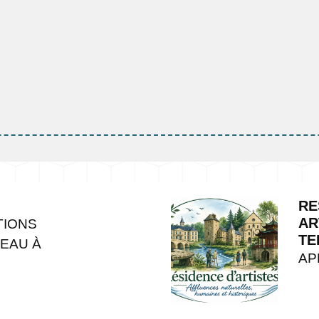
RE
AR
TIONS
TE
’EAU À
AP