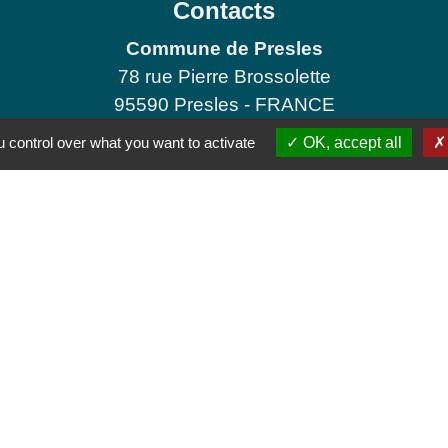
Contacts
Commune de Presles
78 rue Pierre Brossolette
95590 Presles - FRANCE
+33 1 30 28 73 73
 control over what you want to activate
OK, accept all
Contact par formulaire
Jumela
THALEISCHWE
tique de confidentialité
-
Accessibilité
-
Plan du site