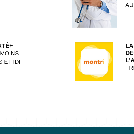
AU
RTÉ+
LA
DE
 MOINS
L'
S ET IDF
TR