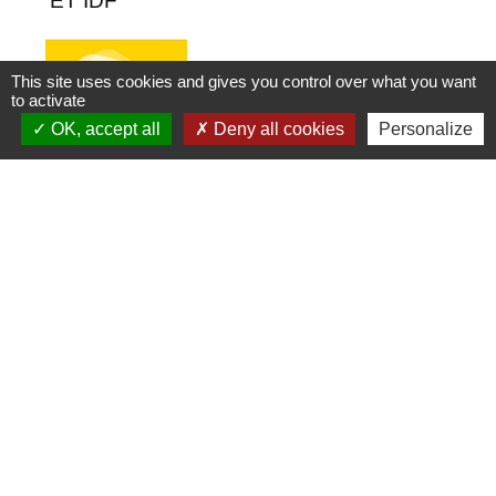
ET IDF
This site uses cookies and gives you control over what you want
to activate
OK, accept all
Deny all cookies
Personalize
LA GESTION DE VOS DECHETS
AVEC L'APPLI "MONTRI"
TRI-OR
1
-2
-3